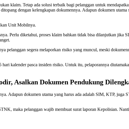
ajukan klaim. Tetap ada solusi terbaik bagi pelanggan untuk mendapat
ajib ditopang dengan kelengkapan dokumennya. Adapun dokumen utama saa
akan Unit Mobilnya.
ya. Perlu diketahui, proses klaim bahkan tidak bisa dilanjutkan jik
anget.
anya pelanggan segera melaporkan risiko yang muncul, meski dokumen
 5 hari kalender pasca insiden risiko. Untuk itu, pelaporannya diutam
modir, Asalkan Dokumen Pendukung Dilengk
nya. Adapun dokumen utama yang harus ada adalah SIM, KTP, juga ST
h STNK, maka pelanggan wajib membuat surat laporan Kepolisian. Nan