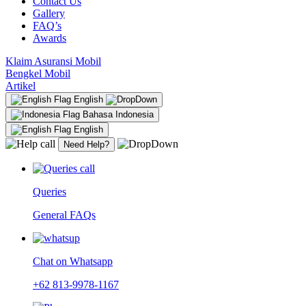
Contact Us
Gallery
FAQ’s
Awards
Klaim Asuransi Mobil
Bengkel Mobil
Artikel
English
Bahasa Indonesia
English
Need Help?
Queries
General FAQs
Chat on Whatsapp
+62 813-9978-1167