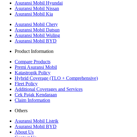
Asuransi Mobil Hyundai
Asuransi Mobil Nissan
Asuransi Mobil Kia
Asuransi Mobil Chery
Asuransi Mobil Datsun
Asuransi Mobil Wuling
Asuransi Mobil BYD
Product Information
Compare Products
Premi Asuransi Mobil
Katastropik Policy
Hybrid Coverage (TLO + Comprehensive)
Fleet Policy
Additional Coverages and Services
Cek Pajak Kendaraan
Claim Information
Others
Asuransi Mobil Listrik
Asuransi Mobil BYD
About Us