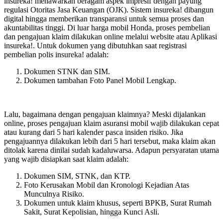
insureka! menawarkan beragam aspek impresif dengan payung
regulasi Otoritas Jasa Keuangan (OJK). Sistem insureka! dibangun
digital hingga memberikan transparansi untuk semua proses dan
akuntabilitas tinggi. Di luar harga mobil Honda, proses pembelian
dan pengajuan klaim dilakukan online melalui website atau Aplikasi
insureka!. Untuk dokumen yang dibutuhkan saat registrasi
pembelian polis insureka! adalah:
Dokumen STNK dan SIM.
Dokumen tambahan Foto Panel Mobil Lengkap.
Lalu, bagaimana dengan pengajuan klaimnya? Meski dijalankan
online, proses pengajuan klaim asuransi mobil wajib dilakukan cepat
atau kurang dari 5 hari kalender pasca insiden risiko. Jika
pengajuannya dilakukan lebih dari 5 hari tersebut, maka klaim akan
ditolak karena dinilai sudah kadaluwarsa. Adapun persyaratan utama
yang wajib disiapkan saat klaim adalah:
Dokumen SIM, STNK, dan KTP.
Foto Kerusakan Mobil dan Kronologi Kejadian Atas
Munculnya Risiko.
Dokumen untuk klaim khusus, seperti BPKB, Surat Rumah
Sakit, Surat Kepolisian, hingga Kunci Asli.