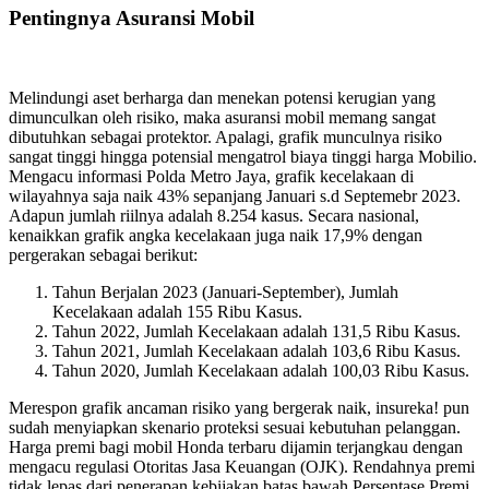
Pentingnya Asuransi Mobil
Melindungi aset berharga dan menekan potensi kerugian yang
dimunculkan oleh risiko, maka asuransi mobil memang sangat
dibutuhkan sebagai protektor. Apalagi, grafik munculnya risiko
sangat tinggi hingga potensial mengatrol biaya tinggi harga Mobilio.
Mengacu informasi Polda Metro Jaya, grafik kecelakaan di
wilayahnya saja naik 43% sepanjang Januari s.d Septemebr 2023.
Adapun jumlah riilnya adalah 8.254 kasus. Secara nasional,
kenaikkan grafik angka kecelakaan juga naik 17,9% dengan
pergerakan sebagai berikut:
Tahun Berjalan 2023 (Januari-September), Jumlah
Kecelakaan adalah 155 Ribu Kasus.
Tahun 2022, Jumlah Kecelakaan adalah 131,5 Ribu Kasus.
Tahun 2021, Jumlah Kecelakaan adalah 103,6 Ribu Kasus.
Tahun 2020, Jumlah Kecelakaan adalah 100,03 Ribu Kasus.
Merespon grafik ancaman risiko yang bergerak naik, insureka! pun
sudah menyiapkan skenario proteksi sesuai kebutuhan pelanggan.
Harga premi bagi mobil Honda terbaru dijamin terjangkau dengan
mengacu regulasi Otoritas Jasa Keuangan (OJK). Rendahnya premi
tidak lepas dari penerapan kebijakan batas bawah Persentase Premi