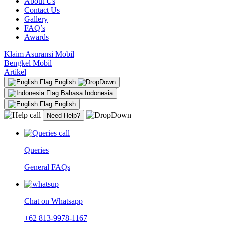
About Us
Contact Us
Gallery
FAQ’s
Awards
Klaim Asuransi Mobil
Bengkel Mobil
Artikel
English
Bahasa Indonesia
English
Need Help?
Queries
General FAQs
Chat on Whatsapp
+62 813-9978-1167