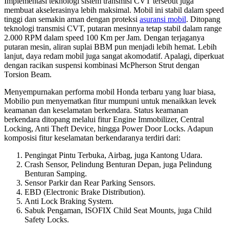
Implementasi teknologi sistem transmisi CVT tersebut juga
membuat akselerasinya lebih maksimal. Mobil ini stabil dalam speed
tinggi dan semakin aman dengan proteksi
asuransi mobil
. Ditopang
teknologi transmisi CVT, putaran mesinnya tetap stabil dalam range
2.000 RPM dalam speed 100 Km per Jam. Dengan terjaganya
putaran mesin, aliran suplai BBM pun menjadi lebih hemat. Lebih
lanjut, daya redam mobil juga sangat akomodatif. Apalagi, diperkuat
dengan racikan suspensi kombinasi McPherson Strut dengan
Torsion Beam.
Menyempurnakan performa mobil Honda terbaru yang luar biasa,
Mobilio pun menyematkan fitur mumpuni untuk menaikkan levek
keamanan dan keselamatan berkendara. Status keamanan
berkendara ditopang melalui fitur Engine Immobilizer, Central
Locking, Anti Theft Device, hingga Power Door Locks. Adapun
komposisi fitur keselamatan berkendaranya terdiri dari:
Pengingat Pintu Terbuka, Airbag, juga Kantong Udara.
Crash Sensor, Pelindung Benturan Depan, juga Pelindung
Benturan Samping.
Sensor Parkir dan Rear Parking Sensors.
EBD (Electronic Brake Distribution).
Anti Lock Braking System.
Sabuk Pengaman, ISOFIX Child Seat Mounts, juga Child
Safety Locks.