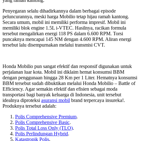
yang ramah kantong.
Penyegaran selalu dihadirkannya dalam berbagai episode
peluncurannya, meski harga Mobilio tetap hijau ramah kantong.
Secara umum, mobil ini memiliki performa impresif. Mobil ini
memiliki blok engine 1.5L i-VTEC. Hasilnya, racikan formula
tersebut mengalirkan energi 118 PS dalam 6.600 RPM. Torsi
puncaknya mencapai 145 NM dengan 4.600 RPM. Aliran energi
tersebut lalu disempurnakan melalui transmisi CVT.
Honda Mobilio pun sangat efektif dan responsif digunakan untuk
perjalanan luar kota. Mobil ini diklaim hemat konsumsi BBM
dengan penggunaan hingga 28 Km per 1 Liter. Hematnya konsumsi
BBM tersebut sudah dibuktikan melalui Honda Mobilio – Battle of
Efficiency. Agar semakin efektif dan efisien sebagai moda
transportasi bagi banyak keluarga di Indonesia, unit tersebut
idealnya diproteksi
asuransi mobil
brand terpercaya insureka!.
Produknya tersebut adalah:
Polis Comprehensive Premium
.
Polis Comprehensive Basic
.
Polis Total Loss Only (TLO)
.
Polis Perlindungan Hybrid
.
Katastropik Polis
.