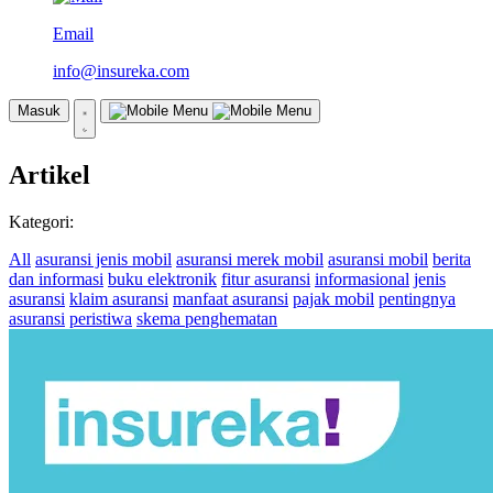
Email
info@insureka.com
Masuk
Artikel
Kategori:
All
asuransi jenis mobil
asuransi merek mobil
asuransi mobil
berita
dan informasi
buku elektronik
fitur asuransi
informasional
jenis
asuransi
klaim asuransi
manfaat asuransi
pajak mobil
pentingnya
asuransi
peristiwa
skema penghematan