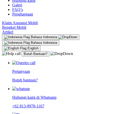
Hubungi kami
Galeri
FAQ’s
Penghargaan
Klaim Asuransi Mobil
Bengkel Mobil
Artikel
Bahasa Indonesia
Bahasa Indonesia
English
Butuh Bantuan?
Pertanyaan
Butuh bantuan?
Hubungi kami di Whatsapp
+62 813-9978-1167