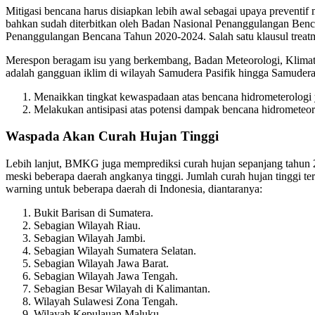
Mitigasi bencana harus disiapkan lebih awal sebagai upaya preventif
bahkan sudah diterbitkan oleh Badan Nasional Penanggulangan Benc
Penanggulangan Bencana Tahun 2020-2024. Salah satu klausul treatm
Merespon beragam isu yang berkembang, Badan Meteorologi, Klimat
adalah gangguan iklim di wilayah Samudera Pasifik hingga Samudera 
Menaikkan tingkat kewaspadaan atas bencana hidrometerologi ya
Melakukan antisipasi atas potensi dampak bencana hidrometeoro
Waspada Akan Curah Hujan Tinggi
Lebih lanjut, BMKG juga memprediksi curah hujan sepanjang tahun 
meski beberapa daerah angkanya tinggi. Jumlah curah hujan tinggi 
warning untuk beberapa daerah di Indonesia, diantaranya:
Bukit Barisan di Sumatera.
Sebagian Wilayah Riau.
Sebagian Wilayah Jambi.
Sebagian Wilayah Sumatera Selatan.
Sebagian Wilayah Jawa Barat.
Sebagian Wilayah Jawa Tengah.
Sebagian Besar Wilayah di Kalimantan.
Wilayah Sulawesi Zona Tengah.
Wilayah Kepulauan Maluku.