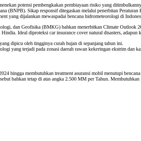
 menekan potensi pembengkakan pembiayaan risiko yang ditimbulkannya m
ana (BNPB). Sikap responsif ditegaskan melalui penerbitan Peratur
ent yang dijalankan mewaspadai bencana hidrometeorologi di Indones
ologi, dan Geofisika (BMKG) bahkan menerbitkan Climate Outlook 2
Hindia. Ideal diproteksi car insurance cover natural disasters, adapu
ng dipicu oleh tingginya curah hujan di sepanjang tahun ini.
logi yang terjadi pada zonasi daerah rawan kekeringan ekstrim dan kar
2024 hingga membutuhkan treatment asuransi mobil menutupi bencana
tersebut bahkan tetap di atas angka 2.500 MM per Tahun. Membutuhka