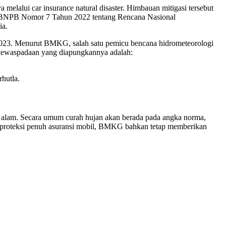
elalui car insurance natural disaster. Himbauan mitigasi tersebut
an BNPB Nomor 7 Tahun 2022 tentang Rencana Nasional
ia.
023. Menurut BMKG, salah satu pemicu bencana hidrometeorologi
n kewaspadaan yang diapungkannya adalah:
hutla.
 alam. Secara umum curah hujan akan berada pada angka norma,
n proteksi penuh asuransi mobil, BMKG bahkan tetap memberikan