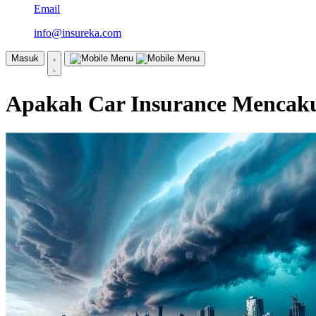
Email
info@insureka.com
Masuk
Apakah Car Insurance Mencak