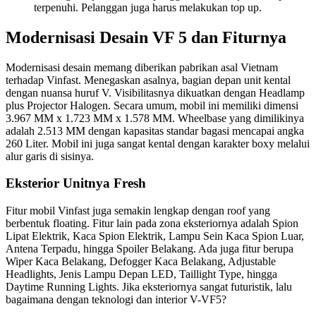
terpenuhi. Pelanggan juga harus melakukan top up.
Modernisasi Desain VF 5 dan Fiturnya
Modernisasi desain memang diberikan pabrikan asal Vietnam
terhadap Vinfast. Menegaskan asalnya, bagian depan unit kental
dengan nuansa huruf V. Visibilitasnya dikuatkan dengan Headlamp
plus Projector Halogen. Secara umum, mobil ini memiliki dimensi
3.967 MM x 1.723 MM x 1.578 MM. Wheelbase yang dimilikinya
adalah 2.513 MM dengan kapasitas standar bagasi mencapai angka
260 Liter. Mobil ini juga sangat kental dengan karakter boxy melalui
alur garis di sisinya.
Eksterior Unitnya Fresh
Fitur mobil Vinfast juga semakin lengkap dengan roof yang
berbentuk floating. Fitur lain pada zona eksteriornya adalah Spion
Lipat Elektrik, Kaca Spion Elektrik, Lampu Sein Kaca Spion Luar,
Antena Terpadu, hingga Spoiler Belakang. Ada juga fitur berupa
Wiper Kaca Belakang, Defogger Kaca Belakang, Adjustable
Headlights, Jenis Lampu Depan LED, Taillight Type, hingga
Daytime Running Lights. Jika eksteriornya sangat futuristik, lalu
bagaimana dengan teknologi dan interior V-VF5?