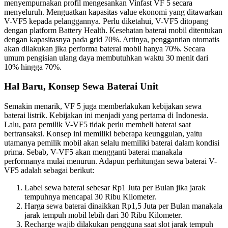
menyempurnakan profil mengesankan Vinfast VF 5 secara
menyeluruh. Menguatkan kapasitas value ekonomi yang ditawarkan
V-VF5 kepada pelanggannya. Perlu diketahui, V-VF5 ditopang
dengan platform Battery Health. Kesehatan baterai mobil ditentukan
dengan kapasitasnya pada grid 70%. Artinya, penggantian otomatis
akan dilakukan jika performa baterai mobil hanya 70%. Secara
umum pengisian ulang daya membutuhkan waktu 30 menit dari
10% hingga 70%.
Hal Baru, Konsep Sewa Baterai Unit
Semakin menarik, VF 5 juga memberlakukan kebijakan sewa
baterai listrik. Kebijakan ini menjadi yang pertama di Indonesia.
Lalu, para pemilik V-VF5 tidak perlu membeli baterai saat
bertransaksi. Konsep ini memiliki beberapa keunggulan, yaitu
utamanya pemilik mobil akan selalu memiliki baterai dalam kondisi
prima. Sebab, V-VF5 akan mengganti baterai manakala
performanya mulai menurun. Adapun perhitungan sewa baterai V-
VF5 adalah sebagai berikut:
Label sewa baterai sebesar Rp1 Juta per Bulan jika jarak
tempuhnya mencapai 30 Ribu Kilometer.
Harga sewa baterai dinaikkan Rp1,5 Juta per Bulan manakala
jarak tempuh mobil lebih dari 30 Ribu Kilometer.
Recharge wajib dilakukan pengguna saat slot jarak tempuh