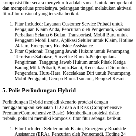
komposisi fitur secara menyeluruh adalah sama. Untuk memperkuat
dan memperluas proteksinya, pelanggan tinggal melakukan aktivasi
fitur-fitur opsional yang tersedia berikut:
Fitur Included: Layanan Customer Service Pribadi untuk
Pengajuan Klaim Anda, Pencurian oleh Pengemudi, Garansi
Perbaikan Selama 6 Bulan, Transportasi, Mobil Baru untuk
Pengganti Mobil Lama, Aplikasi Seluler untuk Klaim, Hotline
24 Jam, Emergency Roadside Assistance.
Fitur Opsional: Tanggung Jawab Hukum untuk Penumpang,
Terorisme-Sabotase, Survei ke Rumah-Penjemputan-
Pengiriman, Tanggung Jawab Hukum untuk Pihak Ketiga
Barang Milik Pribadi, Banjir-Badai, Kecelakaan Diri untuk
Pengendara, Huru-Hara, Kecelakaan Diri untuk Penumpang,
Mobil Pengganti, Gempa Bumi-Tsunami, Bengkel Resmi.
5. Polis Perlindungan Hybrid
Perlindungan Hybrid menjadi skenario proteksi dengan
menggabungkan kekuatan TLO dan All Risk (Comprehensive
Premium/Comprehensive Basic). Memberikan proteksi risiko
terbaik, polis ini memiliki komposisi fitur-fitur sebagai berikut:
Fitur Included: Seluler untuk Klaim, Emergency Roadside
Assistance (ERA), Pencurian oleh Pengemudi, Hotline 24