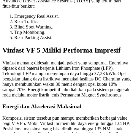
Advanced Driver Assistance Systems (ADAS) yang terdiri dari
fitur-fitur berikut:
Emergency Real Assist.
Rear Traffic.
Blind Spot Warning.
Trip Mobitoring.
Rear Parking Assist.
Vinfast VF 5 Miliki Performa Impresif
Vinfast memang didesain menjadi paket yang sempurna. Energinya
dipasok dari baterai berjenis Lithium Iron Phosphate (LFP).
Teknologi LFP mampu menyimpan daya hingga 37,23 kWh. Opsi
pengisian ulang daya listriknya memakai fasilitas DC Charging yang
hanya membutuhkan waktu 30 menit dengan opsi kuota 10%
sampai 70%. Energi kompetitif lalu dialirkan pada sistem penggerak
roda melalui motor listrik jenis Permanent Magnet Synchronous.
Energi dan Akselerasi Maksimal
Komposisi sistem tersebut pun mampu memberikan berbagai value
bagi V-VF5. Mobil Vinfast ini memiliki daya energi hingga 134 HP.
Posisi torsi maksimal yang bisa diraihnya hingga 135 NM. Jarak