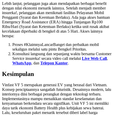
Lebih lanjut, pelanggan juga akan mendapatkan berbagai benefit
dengan nilai ekonomi menarik lainnya. Setelah menjadi member
insureka!, pelanggan akan menikmati fasilitas Pelayanan Mobil
Pengganti (Syarat dan Keentuan Berlaku). Ada juga akses bantuan
Emergency Road Assistance (ERA) hingga Tunjangan Rp100
Ribu/Hari (Syarat dan Ketentuan Berlaku) ketika unit rusak akibat
kecelakaan diperbaiki di bengkel di atas 5 Hari. Akses lainnya
berupa:
Proses #KlaimnyaLancarBanget dan perbaikan mobil
sekaligus melalui satu pintu Bengkel Prioritas.
Konsultasi langsung dan sepanjang waktu bersama Customer
Service insureka! secara video call melalui
Live Web Call
,
WhatsApp
, dan
Telepon Kantor
.
Kesimpulan
Vinfast VF 5 merupakan generasi EV yang berasal dari Vietnam.
Konsep penciptaannya sangatlah futuristik. Desainnya modern, lalu
interiornya diisi berbagai perangkat dengan teknologi terbaru.
Implementasinya mampu menaikkan standar keselamatan dan
kenyamanan berkendara secara signifikan. Unit VF 5 ini memiliki
daya tarik ekonomi Battery Health plus kebijakan sewa baterai.
Lalu, keseluruhan paket menarik tersebut diberi label harga