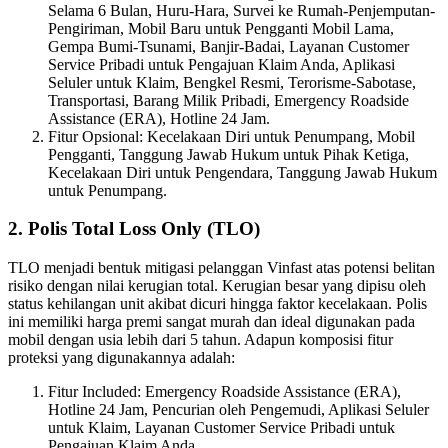
Selama 6 Bulan, Huru-Hara, Survei ke Rumah-Penjemputan-
Pengiriman, Mobil Baru untuk Pengganti Mobil Lama,
Gempa Bumi-Tsunami, Banjir-Badai, Layanan Customer
Service Pribadi untuk Pengajuan Klaim Anda, Aplikasi
Seluler untuk Klaim, Bengkel Resmi, Terorisme-Sabotase,
Transportasi, Barang Milik Pribadi, Emergency Roadside
Assistance (ERA), Hotline 24 Jam.
Fitur Opsional: Kecelakaan Diri untuk Penumpang, Mobil
Pengganti, Tanggung Jawab Hukum untuk Pihak Ketiga,
Kecelakaan Diri untuk Pengendara, Tanggung Jawab Hukum
untuk Penumpang.
2. Polis Total Loss Only (TLO)
TLO menjadi bentuk mitigasi pelanggan Vinfast atas potensi belitan
risiko dengan nilai kerugian total. Kerugian besar yang dipisu oleh
status kehilangan unit akibat dicuri hingga faktor kecelakaan. Polis
ini memiliki harga premi sangat murah dan ideal digunakan pada
mobil dengan usia lebih dari 5 tahun. Adapun komposisi fitur
proteksi yang digunakannya adalah:
Fitur Included: Emergency Roadside Assistance (ERA),
Hotline 24 Jam, Pencurian oleh Pengemudi, Aplikasi Seluler
untuk Klaim, Layanan Customer Service Pribadi untuk
Pengajuan Klaim Anda.