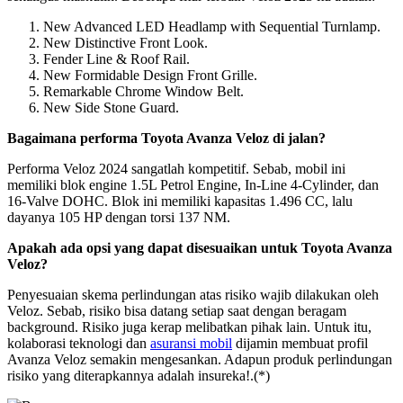
New Advanced LED Headlamp with Sequential Turnlamp.
New Distinctive Front Look.
Fender Line & Roof Rail.
New Formidable Design Front Grille.
Remarkable Chrome Window Belt.
New Side Stone Guard.
Bagaimana performa Toyota Avanza Veloz di jalan?
Performa Veloz 2024 sangatlah kompetitif. Sebab, mobil ini
memiliki blok engine 1.5L Petrol Engine, In-Line 4-Cylinder, dan
16-Valve DOHC. Blok ini memiliki kapasitas 1.496 CC, lalu
dayanya 105 HP dengan torsi 137 NM.
Apakah ada opsi yang dapat disesuaikan untuk Toyota Avanza
Veloz?
Penyesuaian skema perlindungan atas risiko wajib dilakukan oleh
Veloz. Sebab, risiko bisa datang setiap saat dengan beragam
background. Risiko juga kerap melibatkan pihak lain. Untuk itu,
kolaborasi teknologi dan
asuransi mobil
dijamin membuat profil
Avanza Veloz semakin mengesankan. Adapun produk perlindungan
risiko yang diterapkannya adalah insureka!.(*)