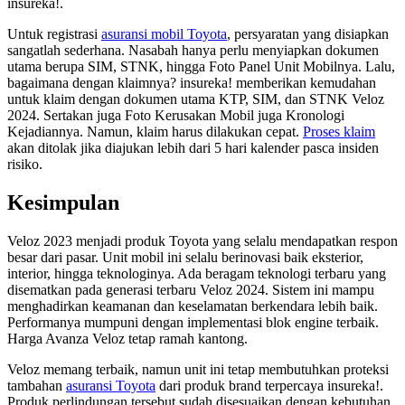
insureka!.
Untuk registrasi
asuransi mobil Toyota
, persyaratan yang disiapkan
sangatlah sederhana. Nasabah hanya perlu menyiapkan dokumen
utama berupa SIM, STNK, hingga Foto Panel Unit Mobilnya. Lalu,
bagaimana dengan klaimnya? insureka! memberikan kemudahan
untuk klaim dengan dokumen utama KTP, SIM, dan STNK Veloz
2024. Sertakan juga Foto Kerusakan Mobil juga Kronologi
Kejadiannya. Namun, klaim harus dilakukan cepat.
Proses klaim
akan ditolak jika diajukan lebih dari 5 hari kalender pasca insiden
risiko.
Kesimpulan
Veloz 2023 menjadi produk Toyota yang selalu mendapatkan respon
besar dari pasar. Unit mobil ini selalu berinovasi baik eksterior,
interior, hingga teknologinya. Ada beragam teknologi terbaru yang
disematkan pada generasi terbaru Veloz 2024. Sistem ini mampu
menghadirkan keamanan dan keselamatan berkendara lebih baik.
Performanya mumpuni dengan implementasi blok engine terbaik.
Harga Avanza Veloz tetap ramah kantong.
Veloz memang terbaik, namun unit ini tetap membutuhkan proteksi
tambahan
asuransi Toyota
dari produk brand terpercaya insureka!.
Produk perlindungan tersebut sudah disesuaikan dengan kebutuhan