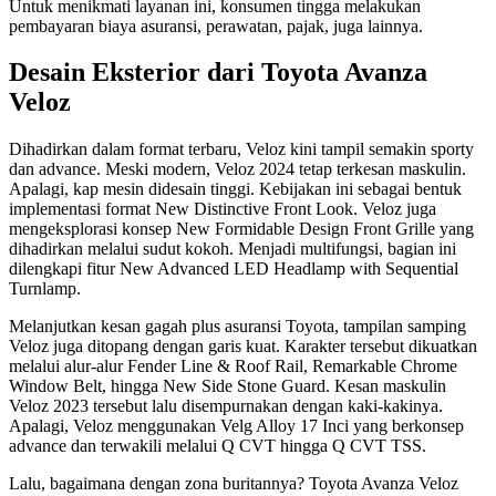
Untuk menikmati layanan ini, konsumen tingga melakukan
pembayaran biaya asuransi, perawatan, pajak, juga lainnya.
Desain Eksterior dari Toyota Avanza
Veloz
Dihadirkan dalam format terbaru, Veloz kini tampil semakin sporty
dan advance. Meski modern, Veloz 2024 tetap terkesan maskulin.
Apalagi, kap mesin didesain tinggi. Kebijakan ini sebagai bentuk
implementasi format New Distinctive Front Look. Veloz juga
mengeksplorasi konsep New Formidable Design Front Grille yang
dihadirkan melalui sudut kokoh. Menjadi multifungsi, bagian ini
dilengkapi fitur New Advanced LED Headlamp with Sequential
Turnlamp.
Melanjutkan kesan gagah plus asuransi Toyota, tampilan samping
Veloz juga ditopang dengan garis kuat. Karakter tersebut dikuatkan
melalui alur-alur Fender Line & Roof Rail, Remarkable Chrome
Window Belt, hingga New Side Stone Guard. Kesan maskulin
Veloz 2023 tersebut lalu disempurnakan dengan kaki-kakinya.
Apalagi, Veloz menggunakan Velg Alloy 17 Inci yang berkonsep
advance dan terwakili melalui Q CVT hingga Q CVT TSS.
Lalu, bagaimana dengan zona buritannya? Toyota Avanza Veloz