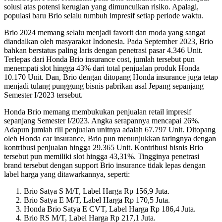
solusi atas potensi kerugian yang dimunculkan risiko. Apalagi,
populasi baru Brio selalu tumbuh impresif setiap periode waktu.
Brio 2024 memang selalu menjadi favorit dan moda yang sangat
diandalkan oleh masyarakat Indonesia. Pada September 2023, Brio
bahkan berstatus paling laris dengan penetrasi pasar 4.346 Unit.
Terlepas dari Honda Brio insurance cost, jumlah tersebut pun
menempati slot hingga 43% dari total penjualan produk Honda
10.170 Unit. Dan, Brio dengan ditopang Honda insurance juga tetap
menjadi tulang punggung bisnis pabrikan asal Jepang sepanjang
Semester I/2023 tersebut.
Honda Brio memang membukukan penjualan retail impresif
sepanjang Semester I/2023. Angka serapannya mencapai 26%.
Adapun jumlah riil penjualan unitnya adalah 67.797 Unit. Ditopang
oleh Honda car insurance, Brio pun menunjukkan taringnya dengan
kontribusi penjualan hingga 29.365 Unit. Kontribusi bisnis Brio
tersebut pun memiliki slot hingga 43,31%. Tingginya penetrasi
brand tersebut dengan support Brio insurance tidak lepas dengan
label harga yang ditawarkannya, seperti:
Brio Satya S M/T, Label Harga Rp 156,9 Juta.
Brio Satya E M/T, Label Harga Rp 170,5 Juta.
Honda Brio Satya E CVT, Label Harga Rp 186,4 Juta.
Brio RS M/T, Label Harga Rp 217,1 Juta.