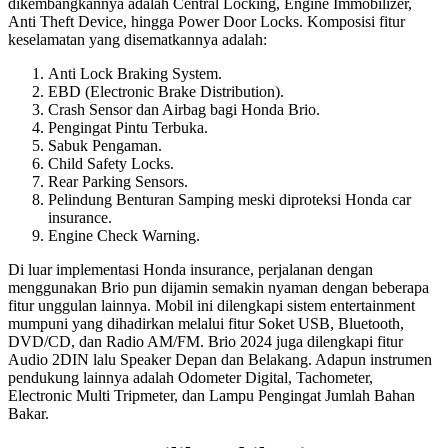
dikembangkannya adalah Central Locking, Engine Immobilizer,
Anti Theft Device, hingga Power Door Locks. Komposisi fitur
keselamatan yang disematkannya adalah:
Anti Lock Braking System.
EBD (Electronic Brake Distribution).
Crash Sensor dan Airbag bagi Honda Brio.
Pengingat Pintu Terbuka.
Sabuk Pengaman.
Child Safety Locks.
Rear Parking Sensors.
Pelindung Benturan Samping meski diproteksi Honda car
insurance.
Engine Check Warning.
Di luar implementasi Honda insurance, perjalanan dengan
menggunakan Brio pun dijamin semakin nyaman dengan beberapa
fitur unggulan lainnya. Mobil ini dilengkapi sistem entertainment
mumpuni yang dihadirkan melalui fitur Soket USB, Bluetooth,
DVD/CD, dan Radio AM/FM. Brio 2024 juga dilengkapi fitur
Audio 2DIN lalu Speaker Depan dan Belakang. Adapun instrumen
pendukung lainnya adalah Odometer Digital, Tachometer,
Electronic Multi Tripmeter, dan Lampu Pengingat Jumlah Bahan
Bakar.