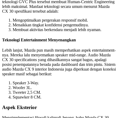
teknologi GVC Plus tersebut membuat Human-Centric Engineering
lebih maksimal. Manfaat teknologi secara umum menurut Mazda
CX 30 spesifikasi tersebut adalah:
Mengoptimalkan pergerakan responsif mobil.
Menaikkan tingkat konfidensi pengemudinya.
Membuat aktivitas berkendara menjadi lebih nyaman.
Teknologi Entertainment Menyenangkan
Lebih lanjut, Mazda pun masih memperhatikan aspek entertainment-
nya. Mereka lalu menyematkan speaker mid-range. Audio Mazda
CX 30 specifications yang dihasilkannya sangat bagus, apalagi
posisi penempatannya berada pada dashboard dan trim pintu. Sistem
audio Mazda CX 9 interior Indonesia juga diperkuat dengan koneksi
speaker masif sebagai berikut:
Speaker 3-Way.
Woofer 3L.
Tweeter 2,5 CM.
Squawker 8 CM.
Aspek Eksterior
Mengimplementasi filosofi kaligrafi Jepang, bahu Mazda CX 30