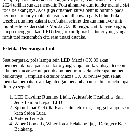
2024 terlihat sangat mengalir. Pola alirannya dari fender menuju sisi
roda belakangnya. Ada juga ornamen kurva bentuk huruf S pada
permukaan body mobil dengan spot di bawah garis bahu. Pola
tersebut pun mengalami perubahan seiring dengan manuver unit
mobil terlepas dari status Mazda CX 30 harga. Untuk penerangan,
lampu menggunakan LED dengan konfigurasi silinder yang sangat
rumit tapi menambah cita rasa tinggi estetika.
Estetika Penerangan Unit
Saat bergerak, pola lampu sein LED Mazda CX 30 akan
membentuk pola pancaran baru yang sangat unik. Cahaya tersebut
lalu memancar secara penuh dan menurun pada beberapa moment
berikutnya. Tampilan eksterior Mazda CX 30 review pun selalu
memikat perhatian, apalagi dengan penambahan sentuhan beberapa
fiturnya seperti:
LED Daytime Running Light, Adjustable Headlights, dan
Jenis Lampu Depan LED.
Spion Lipat Elektrik, Kaca spion elektrik, hingga Lampu sein
kaca Spion Luar.
Antena Terpadu.
Wiper Otomatis, Wiper Kaca Belakang, juga Defogger Kaca
Belakang.