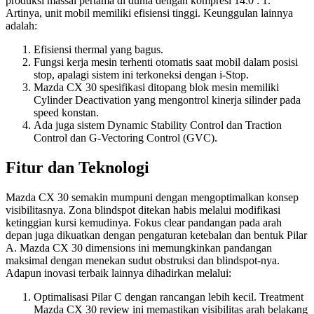
produksi massal pertama di dunia dengan kompresi 14.0 : 1.
Artinya, unit mobil memiliki efisiensi tinggi. Keunggulan lainnya
adalah:
Efisiensi thermal yang bagus.
Fungsi kerja mesin terhenti otomatis saat mobil dalam posisi
stop, apalagi sistem ini terkoneksi dengan i-Stop.
Mazda CX 30 spesifikasi ditopang blok mesin memiliki
Cylinder Deactivation yang mengontrol kinerja silinder pada
speed konstan.
Ada juga sistem Dynamic Stability Control dan Traction
Control dan G-Vectoring Control (GVC).
Fitur dan Teknologi
Mazda CX 30 semakin mumpuni dengan mengoptimalkan konsep
visibilitasnya. Zona blindspot ditekan habis melalui modifikasi
ketinggian kursi kemudinya. Fokus clear pandangan pada arah
depan juga dikuatkan dengan pengaturan ketebalan dan bentuk Pilar
A. Mazda CX 30 dimensions ini memungkinkan pandangan
maksimal dengan menekan sudut obstruksi dan blindspot-nya.
Adapun inovasi terbaik lainnya dihadirkan melalui:
Optimalisasi Pilar C dengan rancangan lebih kecil. Treatment
Mazda CX 30 review ini memastikan visibilitas arah belakang