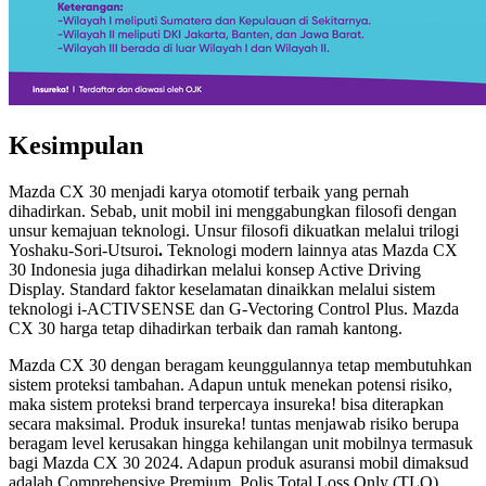
Kesimpulan
Mazda CX 30 menjadi karya otomotif terbaik yang pernah
dihadirkan. Sebab, unit mobil ini menggabungkan filosofi dengan
unsur kemajuan teknologi. Unsur filosofi dikuatkan melalui trilogi
Yoshaku-Sori-Utsuroi
.
Teknologi modern lainnya atas Mazda CX
30 Indonesia juga dihadirkan melalui konsep Active Driving
Display. Standard faktor keselamatan dinaikkan melalui sistem
teknologi i-ACTIVSENSE dan G-Vectoring Control Plus. Mazda
CX 30 harga tetap dihadirkan terbaik dan ramah kantong.
Mazda CX 30 dengan beragam keunggulannya tetap membutuhkan
sistem proteksi tambahan. Adapun untuk menekan potensi risiko,
maka sistem proteksi brand terpercaya insureka! bisa diterapkan
secara maksimal. Produk insureka! tuntas menjawab risiko berupa
beragam level kerusakan hingga kehilangan unit mobilnya termasuk
bagi Mazda CX 30 2024. Adapun produk asuransi mobil dimaksud
adalah Comprehensive Premium, Polis Total Loss Only (TLO),