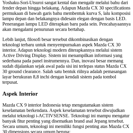
Yoshaku-Sori-Utsuroi sangat kental dan mengalir melalui bahu dari
fender depan hingga belakang. Adapun Mazda CX 30 specifications
permukaan di bawah garis bahu membentuk kurva S, lalu komposisi
lampu depan dan belakangnya didesain elegan dengan basis LED.
Penerangan lampu LED diterapkan baru pada sein. Pencahayaannya
akan mengalami penurunan secara bertahap.
Lebih lanjut, filosofi besar tersebut dikombinasikan dengan
teknologi terbaru untuk menyempurnakan aspek Mazda CX 30
interior. Adapun teknologi modern diterapkannya melalui sistem
Active Driving Display. Sistem ini menampilkan informasi yang
sederhana pada panel instrumennya. Dan, inovasi besar memang
sudah dijalankan sejak awal pada sisi ini terlepas status Mazda CX
30 ground clearance. Salah satu bentuk riilnya adalah pemasangan
layar berukuran 8,8 inchi dengan kendali sistem pada tombol
terpusat.
Aspek Interior
Mazda CX 9 interior Indonesia tetap mengutamakan sistem
keselamatan berkendara. Aspek keselamatan tersebut diwujudkan
melalui teknologi i-ACTIVSENSE. Teknologi ini mampu mengatur
banyak fitur penting yang disematkan brand asal Jepang tersebut.
Secara umum, teknologi ini memiliki fungsi penting atas Mazda CX
30 dimensions secara umum berupa: