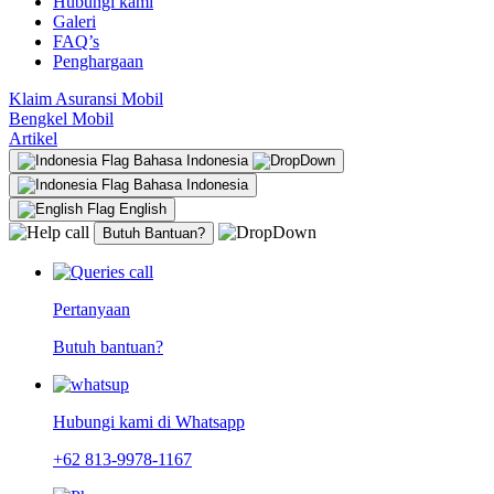
Hubungi kami
Galeri
FAQ’s
Penghargaan
Klaim Asuransi Mobil
Bengkel Mobil
Artikel
Bahasa Indonesia
Bahasa Indonesia
English
Butuh Bantuan?
Pertanyaan
Butuh bantuan?
Hubungi kami di Whatsapp
+62 813-9978-1167