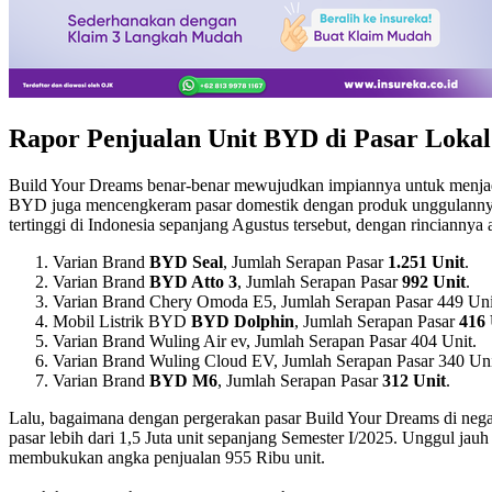
Rapor Penjualan Unit BYD di Pasar Lokal
Build Your Dreams benar-benar mewujudkan impiannya untuk menjadi 
BYD juga mencengkeram pasar domestik dengan produk unggulannya. 
tertinggi di Indonesia sepanjang Agustus tersebut, dengan rinciannya 
Varian Brand
BYD Seal
, Jumlah Serapan Pasar
1.251 Unit
.
Varian Brand
BYD Atto 3
, Jumlah Serapan Pasar
992 Unit
.
Varian Brand Chery Omoda E5, Jumlah Serapan Pasar 449 Uni
Mobil Listrik BYD
BYD Dolphin
, Jumlah Serapan Pasar
416 
Varian Brand Wuling Air ev, Jumlah Serapan Pasar 404 Unit.
Varian Brand Wuling Cloud EV, Jumlah Serapan Pasar 340 Uni
Varian Brand
BYD M6
, Jumlah Serapan Pasar
312 Unit
.
Lalu, bagaimana dengan pergerakan pasar Build Your Dreams di nega
pasar lebih dari 1,5 Juta unit sepanjang Semester I/2025. Unggul jau
membukukan angka penjualan 955 Ribu unit.