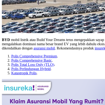
BYD
mobil listrik atau Build Your Dreams terus mengepakkan sayap 
mengalahkan dominasi nama besar brand EV yang lebih dahulu eksis. 
dikendalikan dengan
asuransi mobil
. Rekomendasinya produk
insure
Polis Comprehensive Premium
.
Polis Comprehensive Basic
.
Polis Total Loss Only (TLO)
.
Polis Perlindungan Hybrid
.
Katastropik Polis
.