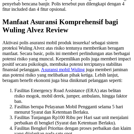
penyebab bencana banjir. Polis tersebut pun dilengkapi dengan 4
fitur included dan 4 fitur opsional.
Manfaat Asuransi Komprehensif bagi
Wuling Alvez Review
Aktivasi polis asuransi mobil produk insureka! sebagai sistem
proteksi Wuling Alvez atas risiko tentunya memberikan beragam
manfaat. Secara basic, polis ini memberi perlindungan atas berbagai
potensi risiko yang muncul. Kepemilikan polis juga memberi impact
positif secara psikologis, membuka potensi terciptanya stabilitas
finansial pelanggan.
Asuransi mobil Wuling
juga memberi jaminan
atas potensi risiko yang melibatkan pihak ketiga. Lebih lanjut,
beragam benefit ekonomi juga bisa dinikmati pelanggan seperti:
Fasilitas Emergency Road Assistance (ERA) atas belitan
risiko mogok, mobil derek, jumper, ambulans, hingga faktor
ban.
Fasilitas berupa Pelayanan Mobil Pengganti selama 5 hari
menurut Syarat dan Ketentuan Berlaku.
Fasilitas Tunjangan Rp100 Ribu per Hari saat unit menjalani
perbaikan di bengkel (Syarat dan Ketentuan Berlaku).
Fasilitas Bengkel Prioritas dengan proses perbaikan dan klaim
yang dijalankan pada satu spot.