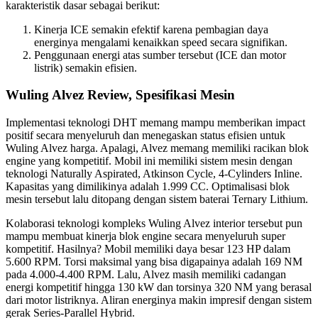
karakteristik dasar sebagai berikut:
Kinerja ICE semakin efektif karena pembagian daya
energinya mengalami kenaikkan speed secara signifikan.
Penggunaan energi atas sumber tersebut (ICE dan motor
listrik) semakin efisien.
Wuling Alvez Review, Spesifikasi Mesin
Implementasi teknologi DHT memang mampu memberikan impact
positif secara menyeluruh dan menegaskan status efisien untuk
Wuling Alvez harga. Apalagi, Alvez memang memiliki racikan blok
engine yang kompetitif. Mobil ini memiliki sistem mesin dengan
teknologi Naturally Aspirated, Atkinson Cycle, 4-Cylinders Inline.
Kapasitas yang dimilikinya adalah 1.999 CC. Optimalisasi blok
mesin tersebut lalu ditopang dengan sistem baterai Ternary Lithium.
Kolaborasi teknologi kompleks Wuling Alvez interior tersebut pun
mampu membuat kinerja blok engine secara menyeluruh super
kompetitif. Hasilnya? Mobil memiliki daya besar 123 HP dalam
5.600 RPM. Torsi maksimal yang bisa digapainya adalah 169 NM
pada 4.000-4.400 RPM. Lalu, Alvez masih memiliki cadangan
energi kompetitif hingga 130 kW dan torsinya 320 NM yang berasal
dari motor listriknya. Aliran energinya makin impresif dengan sistem
gerak Series-Parallel Hybrid.