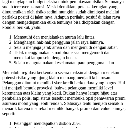
lagi menyiapkan budget ekstra untuk pembiayaan risiko. Semuanya
sudah tercover asuransi. Meski demikian, potensi kerugian yang
dimunculkan oleh risiko sedini mungkin sudah dimitigasi melalui
perilaku positif di jalan raya. Adapun perilaku positif di jalan raya
dengan mengedepankan etika tentunya bisa diciptakan dengan
kondisi berikut, yaitu:
Mematuhi dan menjalankan aturan lalu lintas.
Menghargai hak-hak pengguna jalan raya lainnya.
Selalu menjaga jarak aman dan mengemudi dengan sabar.
Tidak menggunakan smartphone saat mengemudi dan
memakai lampu sein dengan benar.
Selalu mengutamakan keselamatan para pengguna jalan.
Mematuhi regulasi berkendara secara maksimal dengan menekan
potensi risiko yang ujung klaim memang menjadi keharusan.
Pelanggan dituntut memiliki skor kredit berkendara yang bagus. Hal
ini menjadi bentuk proyeksi, bahwa pelanggan memiliki level
kerentanan atas klaim yang kecil. Bukan hanya lampu hijau atas
pembelian polis, tapi status tersebut membuka opsi penawaran premi
asuransi mobil yang lebih rendah. Statusnya tentu menjadi semakin
menarik karena insureka! memiliki banyak promo dan value lainnya,
seperti:
Pelanggan mendapatkan diskon 25%.