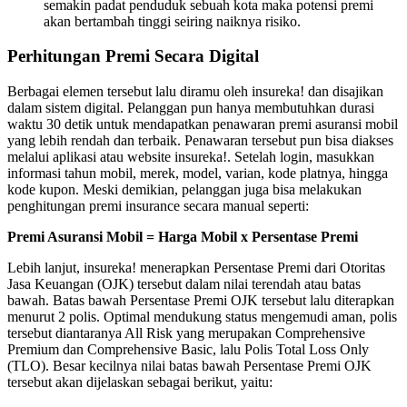
semakin padat penduduk sebuah kota maka potensi premi
akan bertambah tinggi seiring naiknya risiko.
Perhitungan Premi Secara Digital
Berbagai elemen tersebut lalu diramu oleh insureka! dan disajikan
dalam sistem digital. Pelanggan pun hanya membutuhkan durasi
waktu 30 detik untuk mendapatkan penawaran premi asuransi mobil
yang lebih rendah dan terbaik. Penawaran tersebut pun bisa diakses
melalui aplikasi atau website insureka!. Setelah login, masukkan
informasi tahun mobil, merek, model, varian, kode platnya, hingga
kode kupon. Meski demikian, pelanggan juga bisa melakukan
penghitungan premi insurance secara manual seperti:
Premi Asuransi Mobil = Harga Mobil x Persentase Premi
Lebih lanjut, insureka! menerapkan Persentase Premi dari Otoritas
Jasa Keuangan (OJK) tersebut dalam nilai terendah atau batas
bawah. Batas bawah Persentase Premi OJK tersebut lalu diterapkan
menurut 2 polis. Optimal mendukung status mengemudi aman, polis
tersebut diantaranya All Risk yang merupakan Comprehensive
Premium dan Comprehensive Basic, lalu Polis Total Loss Only
(TLO). Besar kecilnya nilai batas bawah Persentase Premi OJK
tersebut akan dijelaskan sebagai berikut, yaitu: