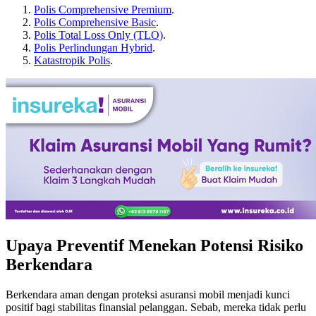
Polis Comprehensive Premium
.
Polis Comprehensive Basic
.
Polis Total Loss Only (TLO)
.
Polis Perlindungan Hybrid
.
Katastropik Polis
.
Upaya Preventif Menekan Potensi Risiko
Berkendara
Berkendara aman dengan proteksi asuransi mobil menjadi kunci
positif bagi stabilitas finansial pelanggan. Sebab, mereka tidak perlu