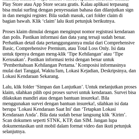
Play Store atau App Store secara gratis. Kalau aplikasi terpasang
bisa mulai surfing dengan penyesuaian bahasa dan dilanjutkan sign
in dan mengisi register. Bila sudah masuk, cari folder claim di
bagian bawah. Klik ‘claim’ lalu ikuti petunjuk berikutnya.
Proses klaim dimulai dengan menginput nomor registrasi kendaraan
dan polis. Pastikan informasi dan data yang tersaji sudah benar.
Perhatikan detail data pertanggungannya mulai dari Comprehensive
Basic, Comprehensive Premium, atau Total Loss Only. Isi data
untuk tipenya dengan meng-klik ‘Tipe Kehilangan’ atau ‘Tipe
Kerusakan’. Pastikan informasi terisi dengan benar untuk
‘Pemberitahuan Kehilangan Pertama.’ Komposisi informasinya
mulai dari Tanggal, Waktu/Jam, Lokasi Kejadian, Deskripsinya, dan
Lokasi Kendaraan Sekarang.
Lalu, klik folder ‘Simpan dan Lanjutkan’. Untuk melanjutkan proses
klaim, silahkan pilih opsi proses survei untuk kendaraan. Survei bisa
dilakukan mandiri atau dengan bantuan insureka!. Bila
menggunakan survei dengan bantuan insureka!, silahkan isi data
berupa ‘Lokasi Kendaraan Saat Ini’ dan ‘Tetapkan Lokasi
Kendaraan Anda’. Bila data sudah benar langsung klik ‘Kirim’.
Scan dokumen seperti STNK, KTP, dan SIM. Jangan lupa
dokumentasikan unit mobil dalam format video dan ikuti petunjuk
selanjutnya.