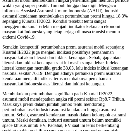
Asuransi mobil membukukan angka perkembangan menurut periode
waktu yang super positif. Tumbuh hingga dua digit. Mengacu
informasi Asosiasi Asuransi Umum Indonesia (AAUI), industri
asuransi kendaraan membukukan pertumbuhan premi hingga 18,3%
sepanjang Kuartal II/2022. Kondisi tersebut tentu sangat
menggembirakan. Terlebih menjadi indikator kekuatan ekonomi
masyarakat Indonesia yang tetap terjaga di masa transisi menuju
endemi Covid-19.
Semakin kompetitif, pertumbuhan premi asuransi mobil sepanjang
Kuartal II/2022 juga menjadi indikasi positifnya pemahaman
masyarakat akan literasi dan inklusi keuangan. Sebab, gap antara
literasi dan inklusi keuangan saat ini masih sangat lebar. Indeks
literasi keuangan memiliki grade 38,03, lalu indeks inklusi keuangan
nasional sekitar 76,19. Dengan adanya perbaikan premi asuransi
kendaraan menjadi indikasi terus membaiknya pemahaman
masyarakat Indonesia atas literasi dan inklusi keuangan.
Membukukan pertumbuhan signifikan pada Kuartal II/2022,
asuransi mobil mendapatkan angka riil premi sekitar Rp8,7 Triliun.
Masuknya premi dalam jumlah jumbo tentu mendorong
pertumbuhan aset industri asuransi kendaraan hingga asuransi
umum. Sebab, asuransi kendaraan masuk dalam kelompok asuransi
umum. Meski demikian, industri asuransi umum belum memiliki
space khusus untuk EV. Padahal, EV saat ini terus berkembang
seriring makin positifnya serapan pasar dan support pemerintah.