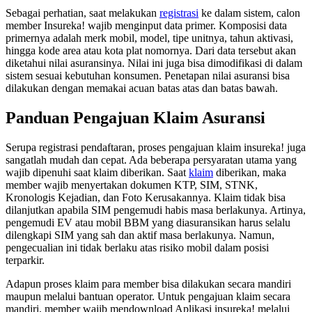
Sebagai perhatian, saat melakukan
registrasi
ke dalam sistem, calon
member Insureka! wajib menginput data primer. Komposisi data
primernya adalah merk mobil, model, tipe unitnya, tahun aktivasi,
hingga kode area atau kota plat nomornya. Dari data tersebut akan
diketahui nilai asuransinya. Nilai ini juga bisa dimodifikasi di dalam
sistem sesuai kebutuhan konsumen. Penetapan nilai asuransi bisa
dilakukan dengan memakai acuan batas atas dan batas bawah.
Panduan Pengajuan Klaim Asuransi
Serupa registrasi pendaftaran, proses pengajuan klaim insureka! juga
sangatlah mudah dan cepat. Ada beberapa persyaratan utama yang
wajib dipenuhi saat klaim diberikan. Saat
klaim
diberikan, maka
member wajib menyertakan dokumen KTP, SIM, STNK,
Kronologis Kejadian, dan Foto Kerusakannya. Klaim tidak bisa
dilanjutkan apabila SIM pengemudi habis masa berlakunya. Artinya,
pengemudi EV atau mobil BBM yang diasuransikan harus selalu
dilengkapi SIM yang sah dan aktif masa berlakunya. Namun,
pengecualian ini tidak berlaku atas risiko mobil dalam posisi
terparkir.
Adapun proses klaim para member bisa dilakukan secara mandiri
maupun melalui bantuan operator. Untuk pengajuan klaim secara
mandiri, member wajib mendownload Aplikasi insureka! melalui