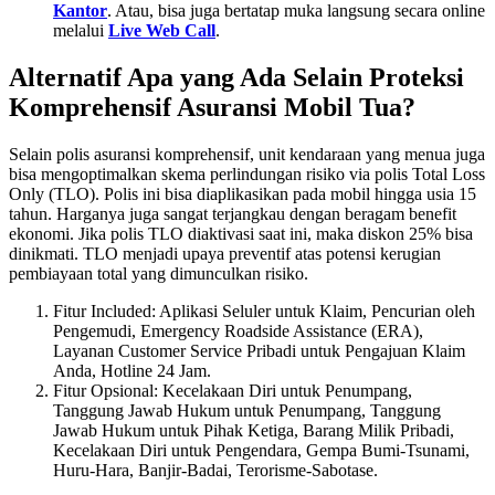
Kantor
. Atau, bisa juga bertatap muka langsung secara online
melalui
Live Web Call
.
Alternatif Apa yang Ada Selain Proteksi
Komprehensif Asuransi Mobil Tua?
Selain polis asuransi komprehensif, unit kendaraan yang menua juga
bisa mengoptimalkan skema perlindungan risiko via polis Total Loss
Only (TLO). Polis ini bisa diaplikasikan pada mobil hingga usia 15
tahun. Harganya juga sangat terjangkau dengan beragam benefit
ekonomi. Jika polis TLO diaktivasi saat ini, maka diskon 25% bisa
dinikmati. TLO menjadi upaya preventif atas potensi kerugian
pembiayaan total yang dimunculkan risiko.
Fitur Included: Aplikasi Seluler untuk Klaim, Pencurian oleh
Pengemudi, Emergency Roadside Assistance (ERA),
Layanan Customer Service Pribadi untuk Pengajuan Klaim
Anda, Hotline 24 Jam.
Fitur Opsional: Kecelakaan Diri untuk Penumpang,
Tanggung Jawab Hukum untuk Penumpang, Tanggung
Jawab Hukum untuk Pihak Ketiga, Barang Milik Pribadi,
Kecelakaan Diri untuk Pengendara, Gempa Bumi-Tsunami,
Huru-Hara, Banjir-Badai, Terorisme-Sabotase.