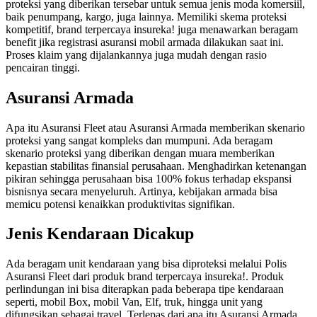
proteksi yang diberikan tersebar untuk semua jenis moda komersiil,
baik penumpang, kargo, juga lainnya. Memiliki skema proteksi
kompetitif, brand terpercaya insureka! juga menawarkan beragam
benefit jika registrasi asuransi mobil armada dilakukan saat ini.
Proses klaim yang dijalankannya juga mudah dengan rasio
pencairan tinggi.
Asuransi Armada
Apa itu Asuransi Fleet atau Asuransi Armada memberikan skenario
proteksi yang sangat kompleks dan mumpuni. Ada beragam
skenario proteksi yang diberikan dengan muara memberikan
kepastian stabilitas finansial perusahaan. Menghadirkan ketenangan
pikiran sehingga perusahaan bisa 100% fokus terhadap ekspansi
bisnisnya secara menyeluruh. Artinya, kebijakan armada bisa
memicu potensi kenaikkan produktivitas signifikan.
Jenis Kendaraan Dicakup
Ada beragam unit kendaraan yang bisa diproteksi melalui Polis
Asuransi Fleet dari produk brand terpercaya insureka!. Produk
perlindungan ini bisa diterapkan pada beberapa tipe kendaraan
seperti, mobil Box, mobil Van, Elf, truk, hingga unit yang
difungsikan sebagai travel. Terlepas dari apa itu Asuransi Armada,