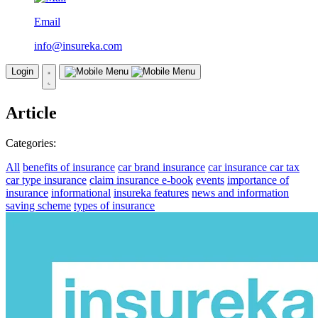
Email
info@insureka.com
Login
Article
Categories:
All
benefits of insurance
car brand insurance
car insurance
car tax
car type insurance
claim insurance
e-book
events
importance of
insurance
informational
insureka features
news and information
saving scheme
types of insurance