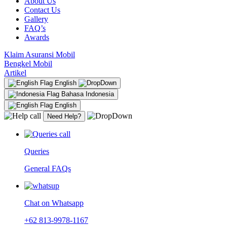
About Us
Contact Us
Gallery
FAQ’s
Awards
Klaim Asuransi Mobil
Bengkel Mobil
Artikel
English
Bahasa Indonesia
English
Need Help?
Queries
General FAQs
Chat on Whatsapp
+62 813-9978-1167